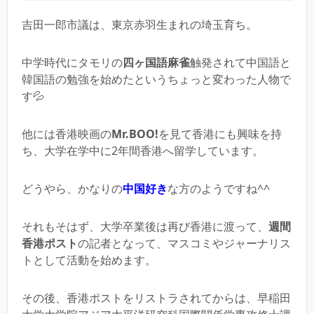
吉田一郎市議は、東京赤羽生まれの埼玉育ち。
中学時代にタモリの
四ヶ国語麻雀
触発されて中国語と
韓国語の勉強を始めたというちょっと変わった人物で
す💦
他には香港映画の
Mr.BOO!
を見て香港にも興味を持
ち、大学在学中に2年間香港へ留学しています。
どうやら、かなりの
中国好き
な方のようですね^^
それもそはず、大学卒業後は再び香港に渡って、
週間
香港ポスト
の記者となって、マスコミやジャーナリス
トとして活動を始めます。
その後、香港ポストをリストラされてからは、早稲田