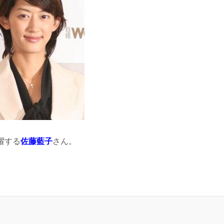
躍する
佐藤藍子
さん。