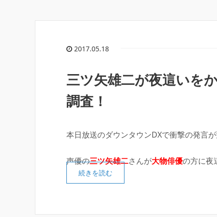
2017.05.18
三ツ矢雄二が夜這いを
調査！
本日放送のダウンタウンDXで衝撃の発言
声優の
三ツ矢雄二
さんが
大物俳優
の方に夜
続きを読む