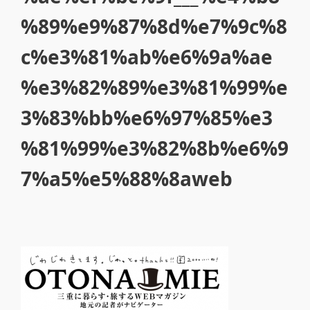
%89%e9%87%8d%e7%9c%8
c%e3%81%ab%e6%9a%ae
%e3%82%89%e3%81%99%e
3%83%bb%e6%97%85%e3
%81%99%e3%82%8b%e6%9
7%a5%e5%88%8aweb